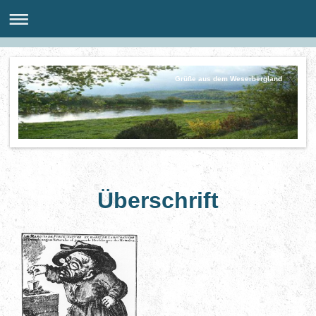
Grüße aus dem Weserbergland
Überschrift