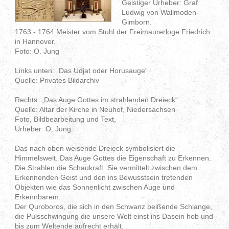
Geistiger Urheber: Graf
Ludwig von Wallmoden-
Gimborn.
1763 - 1764 Meister vom Stuhl der Freimaurerloge Friedrich
in Hannover.
Foto: O. Jung
Links unten: „Das Udjat oder Horusauge“
Quelle: Privates Bildarchiv
Rechts: „Das Auge Gottes im strahlenden Dreieck“
Quelle: Altar der Kirche in Neuhof, Niedersachsen
Foto, Bildbearbeitung und Text,
Urheber: O. Jung
Das nach oben weisende Dreieck symbolisiert die
Himmelswelt. Das Auge Gottes die Eigenschaft zu Erkennen.
Die Strahlen die Schaukraft. Sie vermittelt zwischen dem
Erkennenden Geist und den ins Bewusstsein tretenden
Objekten wie das Sonnenlicht zwischen Auge und
Erkennbarem.
Der Quroboros, die sich in den Schwanz beißende Schlange,
die Pulsschwingung die unsere Welt einst ins Dasein hob und
bis zum Weltende aufrecht erhält.