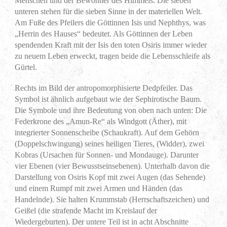
Menschen und der Bewohner des Himmels. Die sieben
unteren stehen für die sieben Sinne in der materiellen Welt.
Am Fuße des Pfeilers die Göttinnen Isis und Nephthys, was
„Herrin des Hauses“ bedeutet. Als Göttinnen der Leben
spendenden Kraft mit der Isis den toten Osiris immer wieder
zu neuem Leben erweckt, tragen beide die Lebensschleife als
Gürtel.
Rechts im Bild der antropomorphisierte Dedpfeiler. Das
Symbol ist ähnlich aufgebaut wie der Sephirotische Baum.
Die Symbole und ihre Bedeutung von oben nach unten: Die
Federkrone des „Amun-Re“ als Windgott (Äther), mit
integrierter Sonnenscheibe (Schaukraft). Auf dem Gehörn
(Doppelschwingung) seines heiligen Tieres, (Widder), zwei
Kobras (Ursachen für Sonnen- und Mondauge). Darunter
vier Ebenen (vier Bewusstseinsebenen). Unterhalb davon die
Darstellung von Osiris Kopf mit zwei Augen (das Sehende)
und einem Rumpf mit zwei Armen und Händen (das
Handelnde). Sie halten Krummstab (Herrschaftszeichen) und
Geißel (die strafende Macht im Kreislauf der
Wiedergeburten). Der untere Teil ist in acht Abschnitte