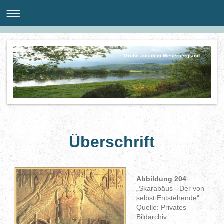
Grüße aus dem Weserbergland
Überschrift
Abbildung 204
„Skarabäus - Der von
selbst Entstehende“
Quelle: Privates
Bildarchiv