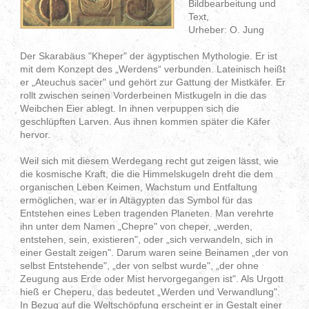
Bildbearbeitung und
Text,
Urheber: O. Jung
Der Skarabäus "Kheper" der ägyptischen Mythologie. Er ist
mit dem Konzept des „Werdens“ verbunden. Lateinisch heißt
er „Ateuchus sacer" und gehört zur Gattung der Mistkäfer. Er
rollt zwischen seinen Vorderbeinen Mistkugeln in die das
Weibchen Eier ablegt. In ihnen verpuppen sich die
geschlüpften Larven. Aus ihnen kommen später die Käfer
hervor.
Weil sich mit diesem Werdegang recht gut zeigen lässt, wie
die kosmische Kraft, die die Himmelskugeln dreht die dem
organischen Leben Keimen, Wachstum und Entfaltung
ermöglichen, war er in Altägypten das Symbol für das
Entstehen eines Leben tragenden Planeten. Man verehrte
ihn unter dem Namen „Chepre" von cheper, „werden,
entstehen, sein, existieren", oder „sich verwandeln, sich in
einer Gestalt zeigen". Darum waren seine Beinamen „der von
selbst Entstehende", „der von selbst wurde", „der ohne
Zeugung aus Erde oder Mist hervorgegangen ist". Als Urgott
hieß er Cheperu, das bedeutet „Werden und Verwandlung".
In Bezug auf die Weltschöpfung erscheint er in Gestalt einer