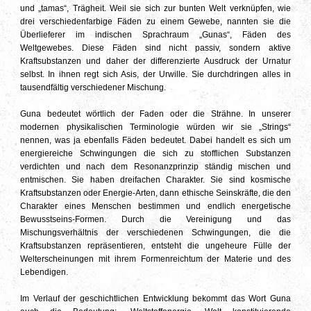
und „tamas“, Trägheit. Weil sie sich zur bunten Welt verknüpfen, wie
drei verschiedenfarbige Fäden zu einem Gewebe, nannten sie die
Überlieferer im indischen Sprachraum „Gunas“, Fäden des
Weltgewebes. Diese Fäden sind nicht passiv, sondern aktive
Kraftsubstanzen und daher der differenzierte Ausdruck der Urnatur
selbst. In ihnen regt sich Asis, der Urwille. Sie durchdringen alles in
tausendfältig verschiedener Mischung.
Guna bedeutet wörtlich der Faden oder die Strähne. In unserer
modernen physikalischen Terminologie würden wir sie „Strings“
nennen, was ja ebenfalls Fäden bedeutet. Dabei handelt es sich um
energiereiche Schwingungen die sich zu stofflichen Substanzen
verdichten und nach dem Resonanzprinzip ständig mischen und
entmischen. Sie haben dreifachen Charakter. Sie sind kosmische
Kraftsubstanzen oder Energie-Arten, dann ethische Seinskräfte, die den
Charakter eines Menschen bestimmen und endlich energetische
Bewusstseins-Formen. Durch die Vereinigung und das
Mischungsverhältnis der verschiedenen Schwingungen, die die
Kraftsubstanzen repräsentieren, entsteht die ungeheure Fülle der
Welterscheinungen mit ihrem Formenreichtum der Materie und des
Lebendigen.
Im Verlauf der geschichtlichen Entwicklung bekommt das Wort Guna