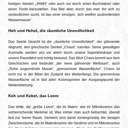
heiligen Namen „JHWH“ oder auch nur durch einen Buchstaben oder
einen Punkt darzustellen. Das Bild aber, durch das man ihn sich zu
verdeutlichen sucht, ist das einer einzigen, sich weithin ausbreitenden
Wassermasse“.
Heh und Hehet, die räumliche Unendlichkeit
Das Zweite Gesicht ist die „räumliche Unendlichkeit“, der gähnende
Abgrund, den griechische Denker „Chaos“ nannten. Seine gewaltigen
Ausmaße werden uns vor allem durch unsere Superteleskope und
unsere Raumfahrt erst richtig bewusst. Das Wort Chaos kommt aus dem
Griechischen und bedeutet „der leere gähnende Weltraum“, auch
„Rohe ungeordnete Masse“, „grenzenlose Wasserfläche“. Chaos ist
nicht nur in der Bibel der Zustand des Weltanfangs. Die grenzenlose
Wasserfläche ist in fast allen Kosmogonien der Ausgangspunkt der
Weltentstehung.
Keh und Keket, das Leere
Das dritte, die „große Leere“, die im Makro- wie im Mikrokosmos das
vorherrschende Merkmal ist. Was immer man auch betrachtet, überall
fast nur leerer Raum. Gemeint sind damit vordergründig die riesigen
Zwischenräume, die im Makrokosmos die Gestirne und im Mikrokosmos