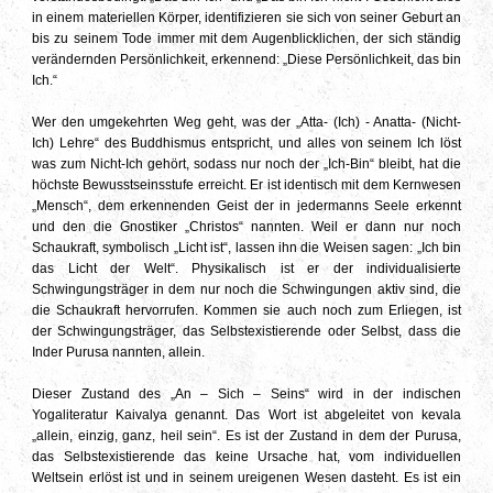
in einem materiellen Körper, identifizieren sie sich von seiner Geburt an
bis zu seinem Tode immer mit dem Augenblicklichen, der sich ständig
verändernden Persönlichkeit, erkennend: „Diese Persönlichkeit, das bin
Ich.“
Wer den umgekehrten Weg geht, was der „Atta- (Ich) - Anatta- (Nicht-
Ich) Lehre“ des Buddhismus entspricht, und alles von seinem Ich löst
was zum Nicht-Ich gehört, sodass nur noch der „Ich-Bin“ bleibt, hat die
höchste Bewusstseinsstufe erreicht. Er ist identisch mit dem Kernwesen
„Mensch“, dem erkennenden Geist der in jedermanns Seele erkennt
und den die Gnostiker „Christos“ nannten. Weil er dann nur noch
Schaukraft, symbolisch „Licht ist“, lassen ihn die Weisen sagen: „Ich bin
das Licht der Welt“. Physikalisch ist er der individualisierte
Schwingungsträger in dem nur noch die Schwingungen aktiv sind, die
die Schaukraft hervorrufen. Kommen sie auch noch zum Erliegen, ist
der Schwingungsträger, das Selbstexistierende oder Selbst, dass die
Inder Purusa nannten, allein.
Dieser Zustand des „An – Sich – Seins“ wird in der indischen
Yogaliteratur Kaivalya genannt. Das Wort ist abgeleitet von kevala
„allein, einzig, ganz, heil sein“. Es ist der Zustand in dem der Purusa,
das Selbstexistierende das keine Ursache hat, vom individuellen
Weltsein erlöst ist und in seinem ureigenen Wesen dasteht. Es ist ein