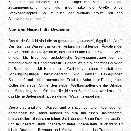
Kilometern Durchmesser, auf eine Kugel von sechs Kilometern
zusammenrutschen und die Erde hätte die Größe eines
Stecknadelkopfes. So ist auch der weitaus größte Teil des
Atomvolumens „Leere“.
Nun und Naunet, die Urwasser
Das vierte Gesicht sind die so genannten „Urwasser“, ägyptisch „Nun“.
Der Nun, das Wasser das keinen Anfang hat, ist bei den Ägyptern der
große Ozean, der die gesamte, aus Himmel und Erde bestehende Welt,
umgibt. Mit Erde, der grobstoffliche Schwingungsträger der die
materielle Welt zu Dasein verhilft. Er endet, wo die allerletzten Galaxien
im Raum stehen. Mit Himmel, eine Welt die von einem feinstofflichen
Schwingungsträger hervorgebracht wird, dessen Bewegungen
Schaukraft und Leben hervorrufen. Er ist der Vater oder Erzeuger der
Götter, der sieben Sinne, den sieben Weltbaukräften die die Urheber
der Schöpfung sind. Sie sind die „kleinen Sieben“ und werden durch
das kleine Siebengestirn, den kleinen Wagen, symbolisiert.
Diese ursprünglichen Wasser sind ein Zug, der allen Kosmogonien
gemeinsam ist. Dabei handelt es sich um einen unsichtbaren,
immateriellen, elastischen feinen Stoff, der den Raum lückenlos ausfüllt
und in unserem Erfassungsbereich unter ungeheurem Druck steht. Er
ist als Bewegtes, Beweger und Medium in einem das Trägermedium