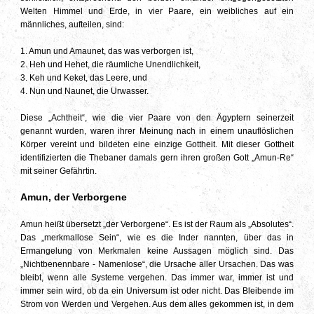
Welten Himmel und Erde, in vier Paare, ein weibliches auf ein
männliches, aufteilen, sind:
1. Amun und Amaunet, das was verborgen ist,
2. Heh und Hehet, die räumliche Unendlichkeit,
3. Keh und Keket, das Leere, und
4. Nun und Naunet, die Urwasser.
Diese „Achtheit“, wie die vier Paare von den Ägyptern seinerzeit
genannt wurden, waren ihrer Meinung nach in einem unauflöslichen
Körper vereint und bildeten eine einzige Gottheit. Mit dieser Gottheit
identifizierten die Thebaner damals gern ihren großen Gott „Amun-Re“
mit seiner Gefährtin.
Amun, der Verborgene
Amun heißt übersetzt „der Verborgene“. Es ist der Raum als „Absolutes“.
Das „merkmallose Sein“, wie es die Inder nannten, über das in
Ermangelung von Merkmalen keine Aussagen möglich sind. Das
„Nichtbenennbare - Namenlose“, die Ursache aller Ursachen. Das was
bleibt, wenn alle Systeme vergehen. Das immer war, immer ist und
immer sein wird, ob da ein Universum ist oder nicht. Das Bleibende im
Strom von Werden und Vergehen. Aus dem alles gekommen ist, in dem