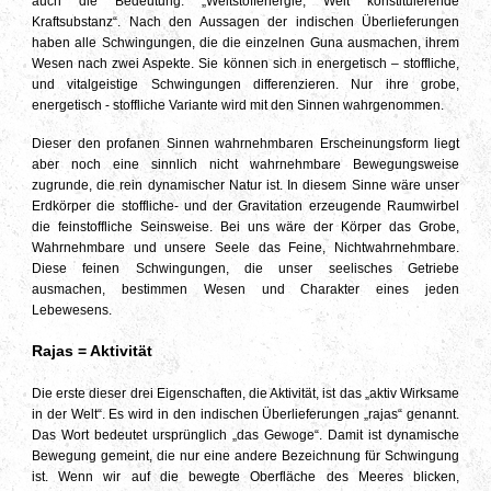
auch die Bedeutung: „Weltstoffenergie, Welt konstituierende
Kraftsubstanz“. Nach den Aussagen der indischen Überlieferungen
haben alle Schwingungen, die die einzelnen Guna ausmachen, ihrem
Wesen nach zwei Aspekte. Sie können sich in energetisch – stoffliche,
und vitalgeistige Schwingungen differenzieren. Nur ihre grobe,
energetisch - stoffliche Variante wird mit den Sinnen wahrgenommen.
Dieser den profanen Sinnen wahrnehmbaren Erscheinungsform liegt
aber noch eine sinnlich nicht wahrnehmbare Bewegungsweise
zugrunde, die rein dynamischer Natur ist. In diesem Sinne wäre unser
Erdkörper die stoffliche- und der Gravitation erzeugende Raumwirbel
die feinstoffliche Seinsweise. Bei uns wäre der Körper das Grobe,
Wahrnehmbare und unsere Seele das Feine, Nichtwahrnehmbare.
Diese feinen Schwingungen, die unser seelisches Getriebe
ausmachen, bestimmen Wesen und Charakter eines jeden
Lebewesens.
Rajas = Aktivität
Die erste dieser drei Eigenschaften, die Aktivität, ist das „aktiv Wirksame
in der Welt“. Es wird in den indischen Überlieferungen „rajas“ genannt.
Das Wort bedeutet ursprünglich „das Gewoge“. Damit ist dynamische
Bewegung gemeint, die nur eine andere Bezeichnung für Schwingung
ist. Wenn wir auf die bewegte Oberfläche des Meeres blicken,