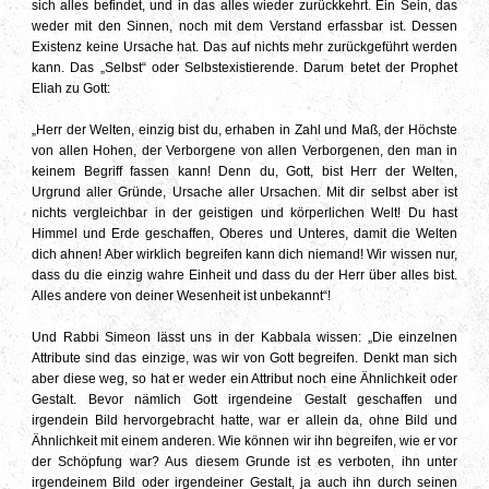
sich alles befindet, und in das alles wieder zurückkehrt. Ein Sein, das
weder mit den Sinnen, noch mit dem Verstand erfassbar ist. Dessen
Existenz keine Ursache hat. Das auf nichts mehr zurückgeführt werden
kann. Das „Selbst“ oder Selbstexistierende. Darum betet der Prophet
Eliah zu Gott:
„Herr der Welten, einzig bist du, erhaben in Zahl und Maß, der Höchste
von allen Hohen, der Verborgene von allen Verborgenen, den man in
keinem Begriff fassen kann! Denn du, Gott, bist Herr der Welten,
Urgrund aller Gründe, Ursache aller Ursachen. Mit dir selbst aber ist
nichts vergleichbar in der geistigen und körperlichen Welt! Du hast
Himmel und Erde geschaffen, Oberes und Unteres, damit die Welten
dich ahnen! Aber wirklich begreifen kann dich niemand! Wir wissen nur,
dass du die einzig wahre Einheit und dass du der Herr über alles bist.
Alles andere von deiner Wesenheit ist unbekannt“!
Und Rabbi Simeon lässt uns in der Kabbala wissen: „Die einzelnen
Attribute sind das einzige, was wir von Gott begreifen. Denkt man sich
aber diese weg, so hat er weder ein Attribut noch eine Ähnlichkeit oder
Gestalt. Bevor nämlich Gott irgendeine Gestalt geschaffen und
irgendein Bild hervorgebracht hatte, war er allein da, ohne Bild und
Ähnlichkeit mit einem anderen. Wie können wir ihn begreifen, wie er vor
der Schöpfung war? Aus diesem Grunde ist es verboten, ihn unter
irgendeinem Bild oder irgendeiner Gestalt, ja auch ihn durch seinen