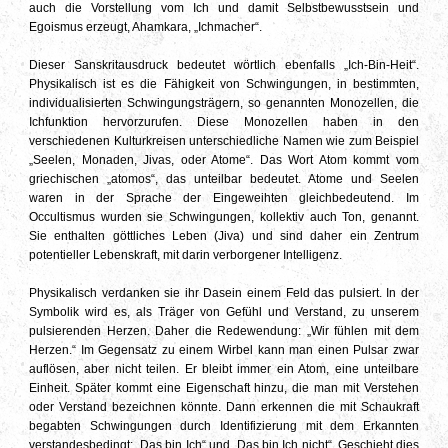
auch die Vorstellung vom Ich und damit Selbstbewusstsein und
Egoismus erzeugt, Ahamkara, „Ichmacher“.
Dieser Sanskritausdruck bedeutet wörtlich ebenfalls „Ich-Bin-Heit“.
Physikalisch ist es die Fähigkeit von Schwingungen, in bestimmten,
individualisierten Schwingungsträgern, so genannten Monozellen, die
Ichfunktion hervorzurufen. Diese Monozellen haben in den
verschiedenen Kulturkreisen unterschiedliche Namen wie zum Beispiel
„Seelen, Monaden, Jivas, oder Atome“. Das Wort Atom kommt vom
griechischen „atomos“, das unteilbar bedeutet. Atome und Seelen
waren in der Sprache der Eingeweihten gleichbedeutend. Im
Occultismus wurden sie Schwingungen, kollektiv auch Ton, genannt.
Sie enthalten göttliches Leben (Jiva) und sind daher ein Zentrum
potentieller Lebenskraft, mit darin verborgener Intelligenz.
Physikalisch verdanken sie ihr Dasein einem Feld das pulsiert. In der
Symbolik wird es, als Träger von Gefühl und Verstand, zu unserem
pulsierenden Herzen. Daher die Redewendung: „Wir fühlen mit dem
Herzen.“ Im Gegensatz zu einem Wirbel kann man einen Pulsar zwar
auflösen, aber nicht teilen. Er bleibt immer ein Atom, eine unteilbare
Einheit. Später kommt eine Eigenschaft hinzu, die man mit Verstehen
oder Verstand bezeichnen könnte. Dann erkennen die mit Schaukraft
begabten Schwingungen durch Identifizierung mit dem Erkannten
verstandesbedingt: „Das bin Ich“ und „Das bin Ich nicht“. Geschieht dies