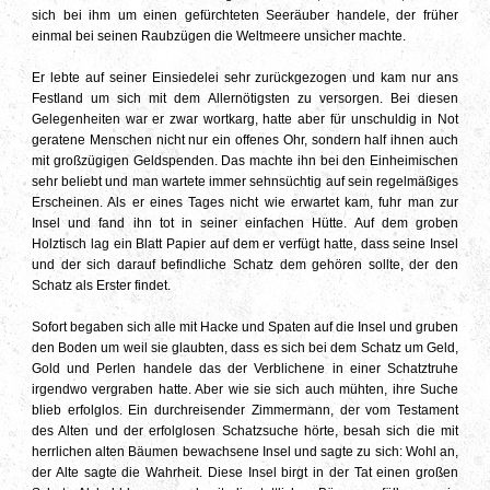
sich bei ihm um einen gefürchteten Seeräuber handele, der früher
einmal bei seinen Raubzügen die Weltmeere unsicher machte.
Er lebte auf seiner Einsiedelei sehr zurückgezogen und kam nur ans
Festland um sich mit dem Allernötigsten zu versorgen. Bei diesen
Gelegenheiten war er zwar wortkarg, hatte aber für unschuldig in Not
geratene Menschen nicht nur ein offenes Ohr, sondern half ihnen auch
mit großzügigen Geldspenden. Das machte ihn bei den Einheimischen
sehr beliebt und man wartete immer sehnsüchtig auf sein regelmäßiges
Erscheinen. Als er eines Tages nicht wie erwartet kam, fuhr man zur
Insel und fand ihn tot in seiner einfachen Hütte. Auf dem groben
Holztisch lag ein Blatt Papier auf dem er verfügt hatte, dass seine Insel
und der sich darauf befindliche Schatz dem gehören sollte, der den
Schatz als Erster findet.
Sofort begaben sich alle mit Hacke und Spaten auf die Insel und gruben
den Boden um weil sie glaubten, dass es sich bei dem Schatz um Geld,
Gold und Perlen handele das der Verblichene in einer Schatztruhe
irgendwo vergraben hatte. Aber wie sie sich auch mühten, ihre Suche
blieb erfolglos. Ein durchreisender Zimmermann, der vom Testament
des Alten und der erfolglosen Schatzsuche hörte, besah sich die mit
herrlichen alten Bäumen bewachsene Insel und sagte zu sich: Wohl an,
der Alte sagte die Wahrheit. Diese Insel birgt in der Tat einen großen