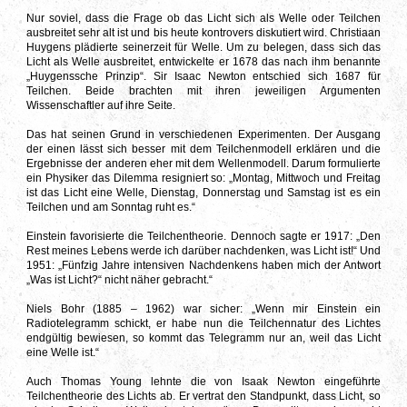
Nur soviel, dass die Frage ob das Licht sich als Welle oder Teilchen
ausbreitet sehr alt ist und bis heute kontrovers diskutiert wird. Christiaan
Huygens plädierte seinerzeit für Welle.
Um zu belegen, dass sich das
Licht als Welle ausbreitet, entwickelte er 1678 das nach ihm benannte
„Huygenssche Prinzip“. Sir Isaac Newton entschied sich 1687 für
Teilchen. Beide brachten mit ihren jeweiligen Argumenten
Wissenschaftler auf ihre Seite.
Das hat seinen Grund in verschiedenen Experimenten. Der Ausgang
der einen lässt sich besser mit dem Teilchenmodell erklären und die
Ergebnisse der anderen eher mit dem Wellenmodell. Darum formulierte
ein Physiker das Dilemma resigniert so: „
Montag, Mittwoch und Freitag
ist das Licht eine Welle, Dienstag, Donnerstag und Samstag ist es ein
Teilchen und am Sonntag ruht es.“
Einstein favorisierte die Teilchentheorie. Dennoch sagte er 1917: „Den
Rest meines Lebens werde ich darüber nachdenken, was Licht ist!“ Und
1951: „Fünfzig Jahre intensiven Nachdenkens haben mich der Antwort
„Was ist Licht?“ nicht näher gebracht.“
Niels Bohr (1885 – 1962) war sicher: „Wenn mir Einstein ein
Radiotelegramm schickt, er habe nun die Teilchennatur des Lichtes
endgültig bewiesen, so kommt das Telegramm nur an, weil das Licht
eine Welle ist.“
Auch Thomas Young lehnte die von Isaak Newton eingeführte
Teilchentheorie des Lichts ab. Er vertrat den Standpunkt
, dass Licht, so