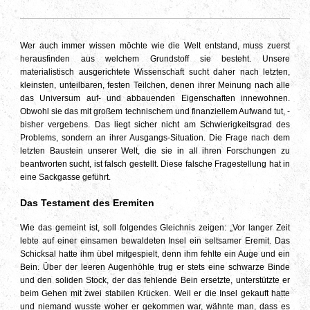
Wer auch immer wissen möchte wie die Welt entstand, muss zuerst
herausfinden aus welchem Grundstoff sie besteht. Unsere
materialistisch ausgerichtete Wissenschaft sucht daher nach letzten,
kleinsten, unteilbaren, festen Teilchen, denen ihrer Meinung nach alle
das Universum auf- und abbauenden Eigenschaften innewohnen.
Obwohl sie das mit großem technischem und finanziellem Aufwand tut, -
bisher vergebens. Das liegt sicher nicht am Schwierigkeitsgrad des
Problems, sondern an ihrer Ausgangs-Situation. Die Frage nach dem
letzten Baustein unserer Welt, die sie in all ihren Forschungen zu
beantworten sucht, ist falsch gestellt. Diese falsche Fragestellung hat in
eine Sackgasse geführt.
Das Testament des Eremiten
Wie das gemeint ist, soll folgendes Gleichnis zeigen: „Vor langer Zeit
lebte auf einer einsamen bewaldeten Insel ein seltsamer Eremit. Das
Schicksal hatte ihm übel mitgespielt, denn ihm fehlte ein Auge und ein
Bein. Über der leeren Augenhöhle trug er stets eine schwarze Binde
und den soliden Stock, der das fehlende Bein ersetzte, unterstützte er
beim Gehen mit zwei stabilen Krücken. Weil er die Insel gekauft hatte
und niemand wusste woher er gekommen war, wähnte man, dass es