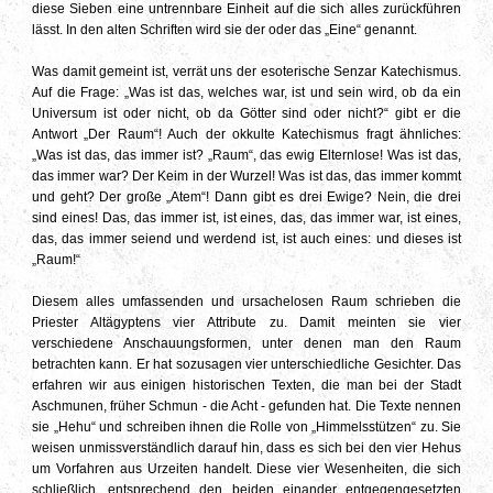
diese Sieben eine untrennbare Einheit auf die sich alles zurückführen
lässt. In den alten Schriften wird sie der oder das „Eine“ genannt.
Was damit gemeint ist, verrät uns der esoterische Senzar Katechismus.
Auf die Frage: „Was ist das, welches war, ist und sein wird, ob da ein
Universum ist oder nicht, ob da Götter sind oder nicht?“ gibt er die
Antwort „Der Raum“! Auch der okkulte Katechismus fragt ähnliches:
„Was ist das, das immer ist? „Raum“, das ewig Elternlose! Was ist das,
das immer war? Der Keim in der Wurzel! Was ist das, das immer kommt
und geht? Der große „Atem“! Dann gibt es drei Ewige? Nein, die drei
sind eines! Das, das immer ist, ist eines, das, das immer war, ist eines,
das, das immer seiend und werdend ist, ist auch eines: und dieses ist
„Raum!“
Diesem alles umfassenden und ursachelosen Raum schrieben die
Priester Altägyptens vier Attribute zu. Damit meinten sie vier
verschiedene Anschauungsformen, unter denen man den Raum
betrachten kann. Er hat sozusagen vier unterschiedliche Gesichter. Das
erfahren wir aus einigen historischen Texten, die man bei der Stadt
Aschmunen, früher Schmun - die Acht - gefunden hat. Die Texte nennen
sie „Hehu“ und schreiben ihnen die Rolle von „Himmelsstützen“ zu. Sie
weisen unmissverständlich darauf hin, dass es sich bei den vier Hehus
um Vorfahren aus Urzeiten handelt. Diese vier Wesenheiten, die sich
schließlich, entsprechend den beiden einander entgegengesetzten