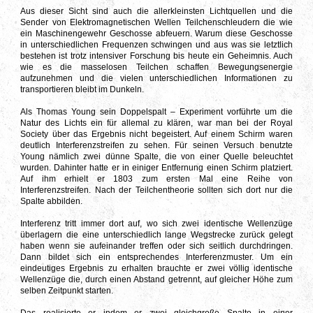
Aus dieser Sicht sind auch die allerkleinsten Lichtquellen und die
Sender von Elektromagnetischen Wellen Teilchenschleudern die wie
ein Maschinengewehr Geschosse abfeuern. Warum diese Geschosse
in unterschiedlichen Frequenzen schwingen und aus was sie letztlich
bestehen ist trotz intensiver Forschung bis heute ein Geheimnis. Auch
wie es die masselosen Teilchen schaffen Bewegungsenergie
aufzunehmen und die vielen unterschiedlichen Informationen zu
transportieren bleibt im Dunkeln.
Als Thomas Young sein Doppelspalt – Experiment vorführte um die
Natur des Lichts ein für allemal zu klären, war man bei der Royal
Society über das Ergebnis nicht begeistert. Auf einem Schirm waren
deutlich Interferenzstreifen zu sehen. Für seinen Versuch benutzte
Young nämlich zwei dünne Spalte, die von einer Quelle beleuchtet
wurden. Dahinter hatte er in einiger Entfernung einen Schirm platziert.
Auf ihm erhielt er 1803 zum ersten Mal eine Reihe von
Interferenzstreifen. Nach der Teilchentheorie sollten sich dort nur die
Spalte abbilden.
Interferenz tritt immer dort auf, wo sich zwei identische Wellenzüge
überlagern die eine unterschiedlich lange Wegstrecke zurück gelegt
haben wenn sie aufeinander treffen oder sich seitlich durchdringen.
Dann bildet sich ein entsprechendes Interferenzmuster. Um ein
eindeutiges Ergebnis zu erhalten brauchte er zwei völlig identische
Wellenzüge die, durch einen Abstand getrennt, auf gleicher Höhe zum
selben Zeitpunkt starten.
Das realisierte er indem er zwei gleichgroße Spalte in einer