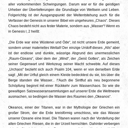
aller vorkommenden Schwingungen. Darum war er für die geistigen
Urheber der Überlieferungen die Grundlage von Weltsein und Leben.
Folgerichtig ist der Ausgangspunkt der Weltentstehung auch für die
Verfasser der Genesis in unserer Bibel ein ungeheures „Chaos“. Dieses
Chaos besteht nicht aus fester Materie, sondern aus „Wasser“! Wenn es
in Genesis l, 2 heißt:
„Die Erde war eine Wüstenei und Öde“, ist nicht unsere Erde gemeint,
sondern unser materielles Weltall! Der einzige Urstoff dieses „Alls“ aber
ist der endlose und dunkle, wässrige Abgrund des unermesslichen
„Raum-Ozeans“, über dem der „Wind“, der „Geist Gottes“, als Zeichen
seiner Gegenwart und Werkzeug seiner Macht schwebte. Auf dieses
„Urchaos“ bezieht sich auch Psalm 104, wenn er von derselben Erde
sagt: „Mit der Urflut gleich einem Kleide bedecktest du sie, bis über die
Berge standen die Wasser... !“Auch die Sintflut als neu begonnene
Schöpfung beginnt mit einer Rückkehr zum Wasserchaos. So wie die
gewaltigen Salzwasseransammlungen auf unserer Erde die Weltmeere
ausmachen, so bedingen die Wasser des Raumes den „Okeanos“.
Okeanos, einer der Titanen, war in der Mythologie der Griechen ein
großer Strom, der die Erde kreisförmig umschloss, wie das Wasser
unserer Ozeane eine Insel. Die Titanen waren nach der Vorstellung der
alten Griechen Riesen, die in der Urzeit herrschten. Dahinter verbergen