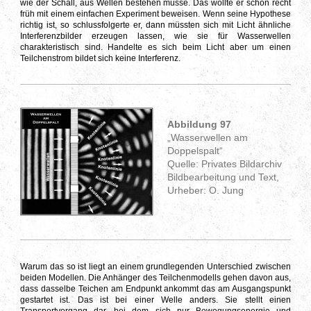
wie der Schall, aus Wellen bestehen müsse. Das
wollte er
s
chon recht
früh
mit einem einfachen Experiment
beweisen.
Wenn seine Hypothese
richtig ist, so schlussfolgerte er, dann müssten sich mit Licht ähnliche
Interferenzbilder erzeugen lassen, wie sie für Wasserwellen
charakteristisch sind. Handelte es sich beim Licht aber um einen
Teilchenstrom bildet sich keine Interferenz.
Abbildung 97
„Wasserwellen am
Doppelspalt“
Quelle: Privates Bildarchiv
Bildbearbeitung und Text,
Urheber: O. Jung
Warum das so ist liegt an einem grundlegenden Unterschied zwischen
beiden Modellen. Die Anhänger des Teilchenmodells gehen davon aus,
dass dasselbe Teichen am Endpunkt ankommt das am Ausgangspunkt
gestartet ist. Das ist bei einer Welle anders. Sie stellt einen
Transportvorgang dar, bei dem sich nur Bewegungsenergie und