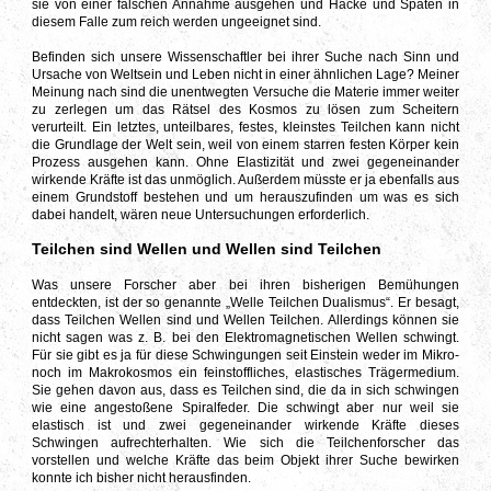
sie von einer falschen Annahme ausgehen und Hacke und Spaten in
diesem Falle zum reich werden ungeeignet sind.
Befinden sich unsere Wissenschaftler bei ihrer Suche nach Sinn und
Ursache von Weltsein und Leben nicht in einer ähnlichen Lage? Meiner
Meinung nach sind die unentwegten Versuche die Materie immer weiter
zu zerlegen um das Rätsel des Kosmos zu lösen zum Scheitern
verurteilt. Ein letztes, unteilbares, festes, kleinstes Teilchen kann nicht
die Grundlage der Welt sein, weil von einem starren festen Körper kein
Prozess ausgehen kann. Ohne Elastizität und zwei gegeneinander
wirkende Kräfte ist das unmöglich. Außerdem müsste er ja ebenfalls aus
einem Grundstoff bestehen und um herauszufinden um was es sich
dabei handelt, wären neue Untersuchungen erforderlich.
Teilchen sind Wellen und Wellen sind Teilchen
Was unsere Forscher aber bei ihren bisherigen Bemühungen
entdeckten, ist der so genannte „Welle Teilchen Dualismus“. Er besagt,
dass Teilchen Wellen sind und Wellen Teilchen. Allerdings können sie
nicht sagen was z. B. bei den Elektromagnetischen Wellen schwingt.
Für sie gibt es ja für diese Schwingungen seit Einstein weder im Mikro-
noch im Makrokosmos ein feinstoffliches, elastisches Trägermedium.
Sie gehen davon aus, dass es Teilchen sind, die da in sich schwingen
wie eine angestoßene Spiralfeder. Die schwingt aber nur weil sie
elastisch ist und zwei gegeneinander wirkende Kräfte dieses
Schwingen aufrechterhalten. Wie sich die Teilchenforscher das
vorstellen und welche Kräfte das beim Objekt ihrer Suche bewirken
konnte ich bisher nicht herausfinden.