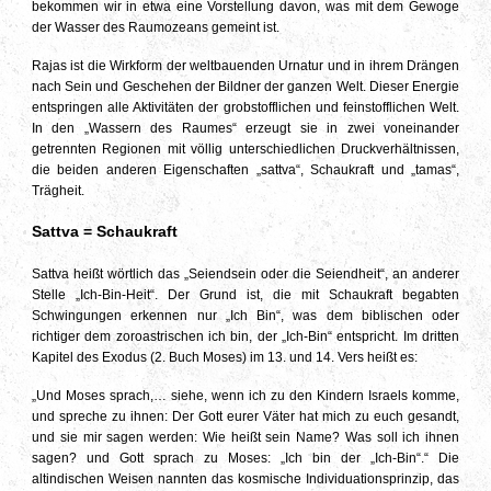
bekommen wir in etwa eine Vorstellung davon, was mit dem Gewoge
der Wasser des Raumozeans gemeint ist.
Rajas ist die Wirkform der weltbauenden Urnatur und in ihrem Drängen
nach Sein und Geschehen der Bildner der ganzen Welt. Dieser Energie
entspringen alle Aktivitäten der grobstofflichen und feinstofflichen Welt.
In den „Wassern des Raumes“ erzeugt sie in zwei voneinander
getrennten Regionen mit völlig unterschiedlichen Druckverhältnissen,
die beiden anderen Eigenschaften „sattva“, Schaukraft und „tamas“,
Trägheit.
Sattva = Schaukraft
Sattva heißt wörtlich das „Seiendsein oder die Seiendheit“, an anderer
Stelle „Ich-Bin-Heit“. Der Grund ist, die mit Schaukraft begabten
Schwingungen erkennen nur „Ich Bin“, was dem biblischen oder
richtiger dem zoroastrischen ich bin, der „Ich-Bin“ entspricht. Im dritten
Kapitel des Exodus (2. Buch Moses) im 13. und 14. Vers heißt es:
„Und Moses sprach,… siehe, wenn ich zu den Kindern Israels komme,
und spreche zu ihnen: Der Gott eurer Väter hat mich zu euch gesandt,
und sie mir sagen werden: Wie heißt sein Name? Was soll ich ihnen
sagen? und Gott sprach zu Moses: „Ich bin der „Ich-Bin“.“ Die
altindischen Weisen nannten das kosmische Individuationsprinzip, das