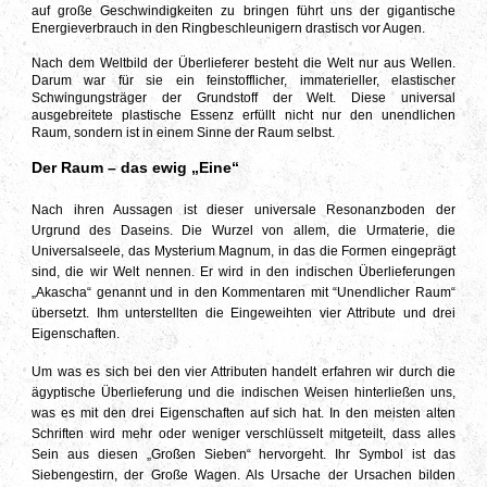
auf große Geschwindigkeiten zu bringen führt uns der gigantische
Energieverbrauch in den Ringbeschleunigern drastisch vor Augen.
Nach dem Weltbild der Überlieferer besteht die Welt nur aus Wellen.
Darum war für sie ein feinstofflicher, immaterieller, elastischer
Schwingungsträger der Grundstoff der Welt. Diese universal
ausgebreitete plastische Essenz erfüllt nicht nur den unendlichen
Raum, sondern ist in einem Sinne der Raum selbst.
Der Raum – das ewig „Eine“
Nach ihren Aussagen ist dieser universale Resonanzboden der
Urgrund des Daseins. Die Wurzel von allem, die Urmaterie, die
Universalseele, das Mysterium Magnum, in das die Formen eingeprägt
sind, die wir Welt nennen. Er wird in den indischen Überlieferungen
„Akascha“ genannt und in den Kommentaren mit “Unendlicher Raum“
übersetzt. Ihm unterstellten die Eingeweihten vier Attribute und drei
Eigenschaften.
Um was es sich bei den vier Attributen handelt erfahren wir durch die
ägyptische Überlieferung und die indischen Weisen hinterließen uns,
was es mit den drei Eigenschaften auf sich hat. In den meisten alten
Schriften wird mehr oder weniger verschlüsselt mitgeteilt, dass alles
Sein aus diesen „Großen Sieben“ hervorgeht. Ihr Symbol ist das
Siebengestirn, der Große Wagen. Als Ursache der Ursachen bilden