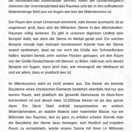
die Atomarteilchen voneinander trennen. Allein der Größenvergleich
zwischen der Unermesslichkeit des Raumes und der in ihm enthaltenen
Materiemenge führt uns vor Augen wie leer der Makrokosmos ist.
Der Raum den unser Universum einnimmt, oder besser ausmacht, ist so
ungeheuer groß, dass sich die Milliarden Sterne in den Milchstraßen-
Räumen völlig verlieren. Es gibt in unserem täglichen Umfeld kein
Beispiel dafür, wie dünn die Sterne im Weltall gesät sind. Ein solches
Beispiel müsste man mühsam konstruieren! Könnte man die Sterne
soweit verkleinern, dass sie nur noch die Größe von Schneeflocken
hätten, würden bereits zehn solcher Flocken genügen, um den Raum
von der Größe Deutschlands mit Sternen zu füllen. Hält man sich dieses
Beispiel vor Augen, dann ahnt man, wie riesengroß der Weltraum ist
und vor allem, dass er praktisch leer ist.
Im Mikrokosmos sieht es nicht anders aus. Die Atome als kleinste
Bausteine eines chemischen Elements bestehen ebenfalls fast nur aus
leerem Raum, weil praktisch die gesamte Atommasse im Atom-Kern
konzentriert ist und dieser etwa 10.000mal kleiner ist als das ganze
Atom. Ein Stück Stahl enthält beispielsweise an wirklich
Widerstehendem, an stabiler Materie oder materieller Masse, nur ein
Billionstel des Raumes, den es ganz zu erfüllen scheint. Könnte man
die Bausteine der Atome dazu bewegen, sich friedlich auf engstem
Raum zu versammeln, würde unsere Sonne mit ihren l,4 Millionen