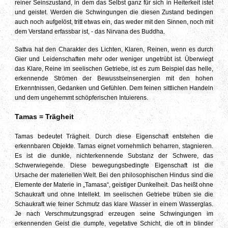
reiner Seinszustand, in dem das Selbst ganz für sich in Heiterkeit istet
und geistet. Werden die Schwingungen die diesen Zustand bedingen
auch noch aufgelöst, tritt etwas ein, das weder mit den Sinnen, noch mit
dem Verstand erfassbar ist, - das Nirvana des Buddha.
Sattva hat den Charakter des Lichten, Klaren, Reinen, wenn es durch
Gier und Leidenschaften mehr oder weniger ungetrübt ist. Überwiegt
das Klare, Reine im seelischen Getriebe, ist es zum Beispiel das helle,
erkennende Strömen der Bewusstseinsenergien mit den hohen
Erkenntnissen, Gedanken und Gefühlen. Dem feinen sittlichen Handeln
und dem ungehemmt schöpferischen Intuierens.
Tamas = Trägheit
Tamas bedeutet Trägheit. Durch diese Eigenschaft entstehen die
erkennbaren Objekte. Tamas eignet vornehmlich beharren, stagnieren.
Es ist die dunkle, nichterkennende Substanz der Schwere, das
Schwerwiegende. Diese bewegungsbedingte Eigenschaft ist die
Ursache der materiellen Welt. Bei den philosophischen Hindus sind die
Elemente der Materie in „Tamasa“, geistiger Dunkelheit. Das heißt ohne
Schaukraft und ohne Intellekt. Im seelischen Getriebe trüben sie die
Schaukraft wie feiner Schmutz das klare Wasser in einem Wasserglas.
Je nach Verschmutzungsgrad erzeugen seine Schwingungen im
erkennenden Geist die dumpfe, vegetative Schicht, die oft in blinder