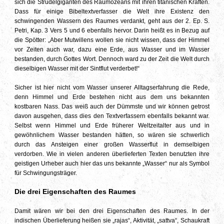
sich die Strudelgiganten des Raumozeans mit ihren titanischen Kräften.
Dass für einige Bibeltextverfasser die Welt ihre Existenz den
schwingenden Wassern des Raumes verdankt, geht aus der 2. Ep. S.
Petri, Kap. 3 Vers 5 und 6 ebenfalls hervor. Darin heißt es in Bezug auf
die Spötter: „Aber Mutwillens wollen sie nicht wissen, dass der Himmel
vor Zeiten auch war, dazu eine Erde, aus Wasser und im Wasser
bestanden, durch Gottes Wort. Dennoch ward zu der Zeit die Welt durch
dieselbigen Wasser mit der Sintflut verderbet!“
Sicher ist hier nicht vom Wasser unserer Alltagserfahrung die Rede,
denn Himmel und Erde bestehen nicht aus dem uns bekannten
kostbaren Nass. Das weiß auch der Dümmste und wir können getrost
davon ausgehen, dass dies den Textverfassern ebenfalls bekannt war.
Selbst wenn Himmel und Erde früherer Weltzeitalter aus und in
gewöhnlichem Wasser bestanden hätten, so wären sie schwerlich
durch das Ansteigen einer großen Wasserflut in demselbigen
verdorben. Wie in vielen anderen überlieferten Texten benutzten ihre
geistigen Urheber auch hier das uns bekannte „Wasser“ nur als Symbol
für Schwingungsträger.
Die drei Eigenschaften des Raumes
Damit wären wir bei den drei Eigenschaften des Raumes. In der
indischen Überlieferung heißen sie „rajas“, Aktivität, „sattva“, Schaukraft