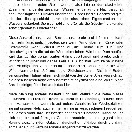
an der einen erregten Stelle werden also infolge des elastischen
Zusammenhangs der gesamten Wassermenge auf die Nachbarschaft
des ursprünglichen Punktes übertragen. Dabei ist die Geschwindigkeit
mit der dies geschieht durch die elastischen Eigenschaften des
Wassers festgelegt. Sie ist erheblich größer als die Geschwindigkeit der
schwingenden Wasserteilchen.
Diese Ausbreitungsart von Bewegungsenergie und Information kann
man sehr anschaulich beobachten wenn Wind über ein Gras- oder
Getreidefeld weht. Zuerst regt er die Halme zum Hin- und
Herschwingen an die auf der Windseite stehen. Wie beim Dominoeffekt
wird das auf die benachbarten Halme übertragen und breitet sich in
Windrichtung über das ganze Feld aus. Auch hier wird keine Materie
vom Anfangs- bis zum Endpunkt transportiert, sondern nur die vom
Wind verursachte Störung des Gleichgewichts. Die im Boden
verwurzelten Halme rühren sich nicht von der Stelle. Alles was sich auf
die eben beschriebene Art ausbreitet ist physikalisch eine Welle. Nach
Ansicht einiger Forscher auch das Licht.
Nach Meinung anderer besteht Licht aus Partikeln die keine Masse
aufweisen. Im Freiraum treten sie nicht in Erscheinung, äußern aber
eine Massewirkung wenn sie auf andere Materie treffen. Wechselwirken
sie mit unserer Netzhaut, nehmen wir sie in verschiedenen Frequenzen
als Farben wahr. Ihre Befürworter nennen sie Photonen. Dabei soll es
sich um ein punktförmiges Gebilde handeln das die gigantischen
Räume zwischen den Galaxien durcheilt ohne dabei durch die darin
enthaltene dünn verteilte Materie abgebremst zu werden.