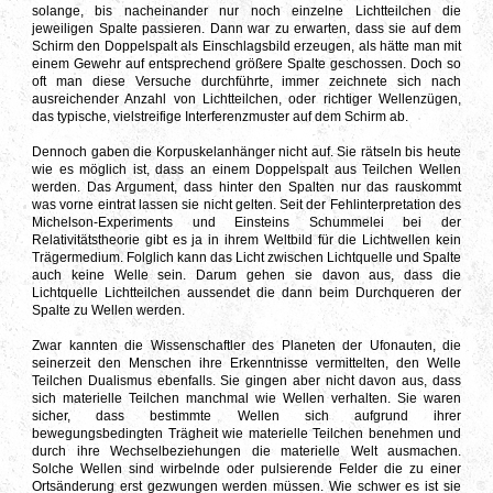
solange, bis nacheinander nur noch einzelne Lichtteilchen die
jeweiligen Spalte passieren. Dann war zu erwarten, dass sie auf dem
Schirm den Doppelspalt als Einschlagsbild erzeugen,
als hätte man mit
einem Gewehr auf entsprechend größere Spalte geschossen. Doch so
oft man diese Versuche durchführte, immer zeichnete sich nach
ausreichender Anzahl von Lichtteilchen, oder richtiger Wellenzügen,
das typische, vielstreifige Interferenzmuster auf dem Schirm ab.
Dennoch gaben die Korpuskelanhänger nicht auf. Sie rätseln bis heute
wie es möglich ist, dass an einem Doppelspalt aus Teilchen Wellen
werden. Das Argument, dass hinter den Spalten nur das rauskommt
was vorne eintrat lassen sie nicht gelten. Seit der Fehlinterpretation des
Michelson-Experiments und Einsteins Schummelei bei der
Relativitätstheorie gibt es ja in ihrem Weltbild für die Lichtwellen kein
Trägermedium. Folglich kann das Licht zwischen Lichtquelle und Spalte
auch keine Welle sein. Darum gehen sie davon aus, dass die
Lichtquelle Lichtteilchen aussendet die dann beim Durchqueren der
Spalte zu Wellen werden.
Zwar kannten die Wissenschaftler des Planeten der Ufonauten, die
seinerzeit den Menschen ihre Erkenntnisse vermittelten, den Welle
Teilchen Dualismus ebenfalls. Sie gingen aber nicht davon aus, dass
sich materielle Teilchen manchmal wie Wellen verhalten. Sie waren
sicher, dass bestimmte Wellen sich aufgrund ihrer
bewegungsbedingten Trägheit wie materielle Teilchen benehmen und
durch ihre Wechselbeziehungen die materielle Welt ausmachen.
Solche Wellen sind wirbelnde oder pulsierende Felder die zu einer
Ortsänderung erst gezwungen werden müssen. Wie schwer es ist sie