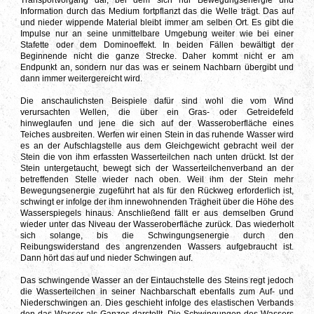
Information durch das Medium fortpflanzt das die Welle trägt. Das auf
und nieder wippende Material bleibt immer am selben Ort. Es gibt die
Impulse nur an seine unmittelbare Umgebung weiter wie bei einer
Stafette oder dem Dominoeffekt. In beiden Fällen bewältigt der
Beginnende nicht die ganze Strecke. Daher kommt nicht er am
Endpunkt an, sondern nur das was er seinem Nachbarn übergibt und
dann immer weitergereicht wird.
Die anschaulichsten Beispiele dafür sind wohl die vom Wind
verursachten Wellen, die über ein Gras- oder Getreidefeld
hinweglaufen und jene die sich auf der Wasseroberfläche eines
Teiches ausbreiten. Werfen wir einen Stein in das ruhende Wasser wird
es an der Aufschlagstelle aus dem Gleichgewicht gebracht weil der
Stein die von ihm erfassten Wasserteilchen nach unten drückt. Ist der
Stein untergetaucht, bewegt sich der Wasserteilchenverband an der
betreffenden Stelle wieder nach oben. Weil ihm der Stein mehr
Bewegungsenergie zugeführt hat als für den Rückweg erforderlich ist,
schwingt er infolge der ihm innewohnenden Trägheit über die Höhe des
Wasserspiegels hinaus. Anschließend fällt er aus demselben Grund
wieder unter das Niveau der Wasseroberfläche zurück. Das wiederholt
sich solange, bis die Schwingungsenergie durch den
Reibungswiderstand des angrenzenden Wassers aufgebraucht ist.
Dann hört das auf und nieder Schwingen auf.
Das schwingende Wasser an der Eintauchstelle des Steins regt jedoch
die Wasserteilchen in seiner Nachbarschaft ebenfalls zum Auf- und
Niederschwingen an. Dies geschieht infolge des elastischen Verbands
den das Wasser als Ganzes darstellt. Die Schwingungen des Wassers