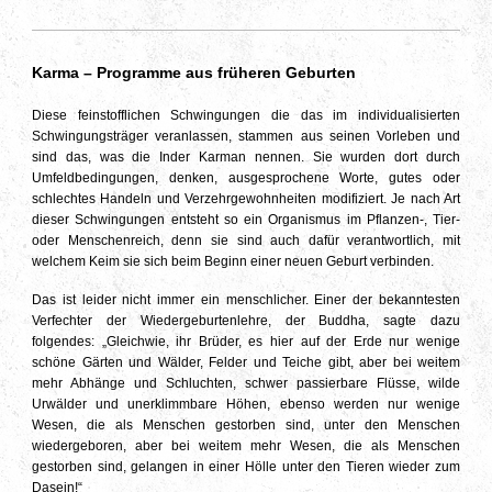
Karma – Programme aus früheren Geburten
Diese feinstofflichen Schwingungen die das im individualisierten
Schwingungsträger veranlassen, stammen aus seinen Vorleben und
sind das, was die Inder Karman nennen. Sie wurden dort durch
Umfeldbedingungen, denken, ausgesprochene Worte, gutes oder
schlechtes Handeln und Verzehrgewohnheiten modifiziert. Je nach Art
dieser Schwingungen entsteht so ein Organismus im Pflanzen-, Tier-
oder Menschenreich, denn sie sind auch dafür verantwortlich, mit
welchem Keim sie sich beim Beginn einer neuen Geburt verbinden.
Das ist leider nicht immer ein menschlicher. Einer der bekanntesten
Verfechter der Wiedergeburtenlehre, der Buddha, sagte dazu
folgendes: „Gleichwie, ihr Brüder, es hier auf der Erde nur wenige
schöne Gärten und Wälder, Felder und Teiche gibt, aber bei weitem
mehr Abhänge und Schluchten, schwer passierbare Flüsse, wilde
Urwälder und unerklimmbare Höhen, ebenso werden nur wenige
Wesen, die als Menschen gestorben sind, unter den Menschen
wiedergeboren, aber bei weitem mehr Wesen, die als Menschen
gestorben sind, gelangen in einer Hölle unter den Tieren wieder zum
Dasein!“