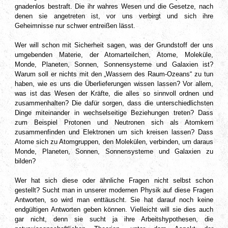
gnadenlos bestraft. Die ihr wahres Wesen und die Gesetze, nach
denen sie angetreten ist, vor uns verbirgt und sich ihre
Geheimnisse nur schwer entreißen lässt.
Wer will schon mit Sicherheit sagen, was der Grundstoff der uns
umgebenden Materie, der Atomarteilchen, Atome, Moleküle,
Monde, Planeten, Sonnen, Sonnensysteme und Galaxien ist?
Warum soll er nichts mit den „Wassern des Raum-Ozeans“ zu tun
haben, wie es uns die Überlieferungen wissen lassen? Vor allem,
was ist das Wesen der Kräfte, die alles so sinnvoll ordnen und
zusammenhalten? Die dafür sorgen, dass die unterschiedlichsten
Dinge miteinander in wechselseitige Beziehungen treten? Dass
zum Beispiel Protonen und Neutronen sich als Atomkern
zusammenfinden und Elektronen um sich kreisen lassen? Dass
Atome sich zu Atomgruppen, den Molekülen, verbinden, um daraus
Monde, Planeten, Sonnen, Sonnensysteme und Galaxien zu
bilden?
Wer hat sich diese oder ähnliche Fragen nicht selbst schon
gestellt? Sucht man in unserer modernen Physik auf diese Fragen
Antworten, so wird man enttäuscht. Sie hat darauf noch keine
endgültigen Antworten geben können. Vielleicht will sie dies auch
gar nicht, denn sie sucht ja ihre Arbeitshypothesen, die