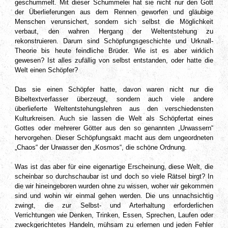
geschummelt. Mit dieser Schummelei hat sie nicht nur den Gott
der Überlieferungen aus dem Rennen geworfen und gläubige
Menschen verunsichert, sondern sich selbst die Möglichkeit
verbaut, den wahren Hergang der Weltentstehung zu
rekonstruieren. Darum sind Schöpfungsgeschichte und Urknall-
Theorie bis heute feindliche Brüder. Wie ist es aber wirklich
gewesen? Ist alles zufällig von selbst entstanden, oder hatte die
Welt einen Schöpfer?
Das sie einen Schöpfer hatte, davon waren nicht nur die
Bibeltextverfasser überzeugt, sondern auch viele andere
überlieferte Weltentstehungslehren aus den verschiedensten
Kulturkreisen. Auch sie lassen die Welt als Schöpfertat eines
Gottes oder mehrerer Götter aus den so genannten „Urwassern“
hervorgehen. Dieser Schöpfungsakt macht aus dem ungeordneten
„Chaos“ der Urwasser den „Kosmos“, die schöne Ordnung.
Was ist das aber für eine eigenartige Erscheinung, diese Welt, die
scheinbar so durchschaubar ist und doch so viele Rätsel birgt? In
die wir hineingeboren wurden ohne zu wissen, woher wir gekommen
sind und wohin wir einmal gehen werden. Die uns unnachsichtig
zwingt, die zur Selbst- und Arterhaltung erforderlichen
Verrichtungen wie Denken, Trinken, Essen, Sprechen, Laufen oder
zweckgerichtetes Handeln, mühsam zu erlernen und jeden Fehler