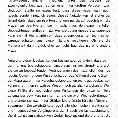
naturwissenschaftlichen Theorien, unter dem Aspekt der
Zweckdienlichkeit aus. Schon einer ihrer großen Vertreter, Emil
Boutroux, stellte seinerzeit fest, dass diese weder wahr noch
falsch, sondern nützlich seien. Dieses Nutzdenken ist sicher der
Grund dafür, dass sie ihre Forschungen nur darauf beschränkt, die
Fragen zu beantworten, die ihr täglich aus den experimentellen
Beobachtungen zufließen. Zur Rechtfertigung dieses Standpunktes
kann sie mit Recht anführen, dass unsere gesamten technischen
Errungenschaften aus dieser Haltung resultieren. Ob sie die
Menschheit damit glücklicher gemacht hat, das ist eine andere
Frage.
Aufgrund dieser Beobachtungen hat sie aber gefunden, dass es in
dem für uns überschaubaren Universum nur vier Grundkräfte gibt,
die die zu beobachtenden Veränderungen des materiellen Kosmos
regeln. Obwohl unsere Wissenschaftler das Wirken dieser Kräfte in
den Apparaturen ihrer Forschungslaboratorien recht gut beobachten
können, ist ihnen ihr wahres Wesen noch gänzlich unbekannt. Weil
diese Kräfte die wechselseitigen Wirkungen der einzelnen Teile
aufeinander bewirken, nannte man sie die „vier Wechselwirkungen“
und ordnete sie nach ihrer Stärke. Die stärkste hält den Atomkern
zusammen. Die zweitstärkste regelt alle chemischen, elektrischen
und magnetischen Vorgänge und damit auch die Lichtausbreitung.
Die dritte ist am radioaktiven Zerfall beteiligt und die vierte ist die