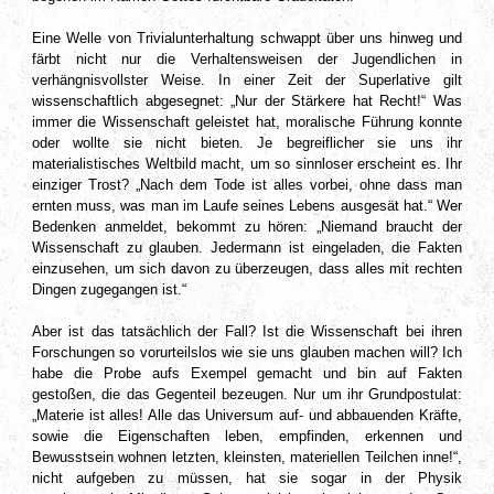
Eine Welle von Trivialunterhaltung schwappt über uns hinweg und
färbt nicht nur die Verhaltensweisen der Jugendlichen in
verhängnisvollster Weise. In einer Zeit der Superlative gilt
wissenschaftlich abgesegnet: „Nur der Stärkere hat Recht!“ Was
immer die Wissenschaft geleistet hat, moralische Führung konnte
oder wollte sie nicht bieten. Je begreiflicher sie uns ihr
materialistisches Weltbild macht, um so sinnloser erscheint es. Ihr
einziger Trost? „Nach dem Tode ist alles vorbei, ohne dass man
ernten muss, was man im Laufe seines Lebens ausgesät hat.“ Wer
Bedenken anmeldet, bekommt zu hören: „Niemand braucht der
Wissenschaft zu glauben. Jedermann ist eingeladen, die Fakten
einzusehen, um sich davon zu überzeugen, dass alles mit rechten
Dingen zugegangen ist.“
Aber ist das tatsächlich der Fall? Ist die Wissenschaft bei ihren
Forschungen so vorurteilslos wie sie uns glauben machen will? Ich
habe die Probe aufs Exempel gemacht und bin auf Fakten
gestoßen, die das Gegenteil bezeugen. Nur um ihr Grundpostulat:
„Materie ist alles! Alle das Universum auf- und abbauenden Kräfte,
sowie die Eigenschaften leben, empfinden, erkennen und
Bewusstsein wohnen letzten, kleinsten, materiellen Teilchen inne!“,
nicht aufgeben zu müssen, hat sie sogar in der Physik