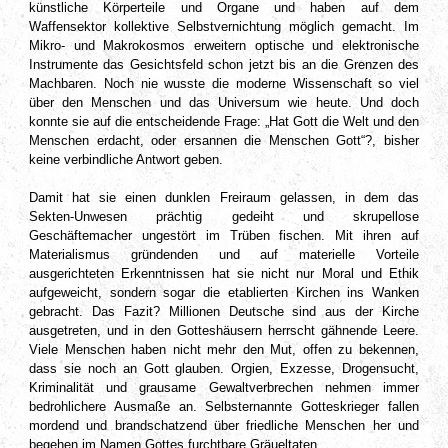
künstliche Körperteile und Organe und haben auf dem
Waffensektor kollektive Selbstvernichtung möglich gemacht. Im
Mikro- und Makrokosmos erweitern optische und elektronische
Instrumente das Gesichtsfeld schon jetzt bis an die Grenzen des
Machbaren. Noch nie wusste die moderne Wissenschaft so viel
über den Menschen und das Universum wie heute. Und doch
konnte sie auf die entscheidende Frage: „Hat Gott die Welt und den
Menschen erdacht, oder ersannen die Menschen Gott“?, bisher
keine verbindliche Antwort geben.
Damit hat sie einen dunklen Freiraum gelassen, in dem das
Sekten-Unwesen prächtig gedeiht und skrupellose
Geschäftemacher ungestört im Trüben fischen. Mit ihren auf
Materialismus gründenden und auf materielle Vorteile
ausgerichteten Erkenntnissen hat sie nicht nur Moral und Ethik
aufgeweicht, sondern sogar die etablierten Kirchen ins Wanken
gebracht. Das Fazit? Millionen Deutsche sind aus der Kirche
ausgetreten, und in den Gotteshäusern herrscht gähnende Leere.
Viele Menschen haben nicht mehr den Mut, offen zu bekennen,
dass sie noch an Gott glauben. Orgien, Exzesse, Drogensucht,
Kriminalität und grausame Gewaltverbrechen nehmen immer
bedrohlichere Ausmaße an. Selbsternannte Gotteskrieger fallen
mordend und brandschatzend über friedliche Menschen her und
begehen im Namen Gottes furchtbare Gräueltaten.