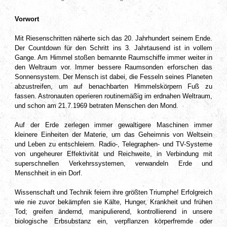
Vorwort
Mit Riesenschritten näherte sich das 20. Jahrhundert seinem Ende.
Der Countdown für den Schritt ins 3. Jahrtausend ist in vollem
Gange. Am Himmel stoßen bemannte Raumschiffe immer weiter in
den Weltraum vor. Immer bessere Raumsonden erforschen das
Sonnensystem. Der Mensch ist dabei, die Fesseln seines Planeten
abzustreifen, um auf benachbarten Himmelskörpern Fuß zu
fassen. Astronauten operieren routinemäßig im erdnahen Weltraum,
und schon am 21.7.1969 betraten Menschen den Mond.
Auf der Erde zerlegen immer gewaltigere Maschinen immer
kleinere Einheiten der Materie, um das Geheimnis von Weltsein
und Leben zu entschleiern. Radio-, Telegraphen- und TV-Systeme
von ungeheurer Effektivität und Reichweite, in Verbindung mit
superschnellen Verkehrssystemen, verwandeln Erde und
Menschheit in ein Dorf.
Wissenschaft und Technik feiern ihre größten Triumphe! Erfolgreich
wie nie zuvor bekämpfen sie Kälte, Hunger, Krankheit und frühen
Tod; greifen ändernd, manipulierend, kontrollierend in unsere
biologische Erbsubstanz ein, verpflanzen körperfremde oder